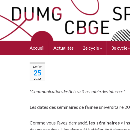
Accueil
Actualités
2e cycle
3e cycle
AOÛT
25
2022
*Communication destinée à l’ensemble des internes*
Les dates des séminaires de l’année universitaire 2
Comme vous l’avez demandé,
les séminaires « i
de vos services. Une date a été attribuée à chaque 