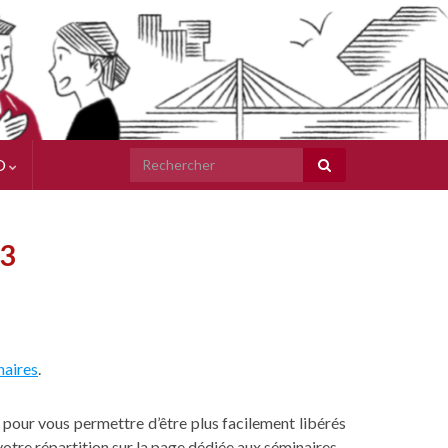
Search for:
O
23
naires
.
pour vous permettre d’être plus facilement libérés
otre répartition sur la page dédiée aux séminaires.