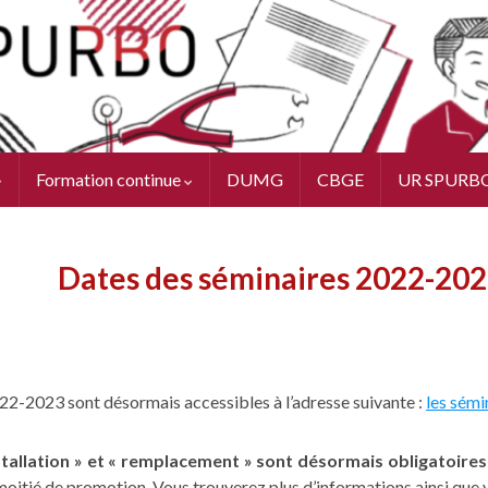
Formation continue
DUMG
CBGE
UR SPURB
Dates des séminaires 2022-20
022-2023 sont désormais accessibles à l’adresse suivante :
les sémi
nstallation » et « remplacement » sont désormais obligatoires
moitié de promotion. Vous trouverez plus d’informations ainsi que v