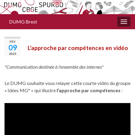
DUMG Brest
Togg
navig
FÉV
09
L’approche par compétences en vidéo
2023
*Communication destinée à l’ensemble des internes*
Le DUMG souhaite vous relayer cette courte vidéo du groupe
« Idées MG* » qui illustre
l’approche par compétences
: