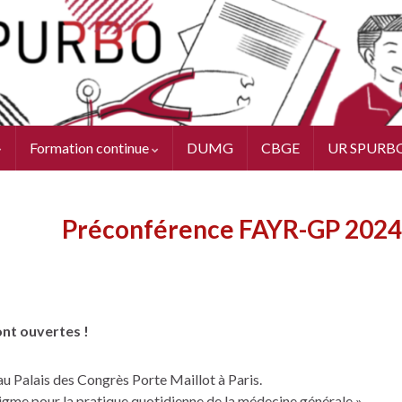
Formation continue
DUMG
CBGE
UR SPURB
Préconférence FAYR-GP 2024
ont ouvertes !
 au Palais des Congrès Porte Maillot à Paris.
gme pour la pratique quotidienne de la médecine générale ».