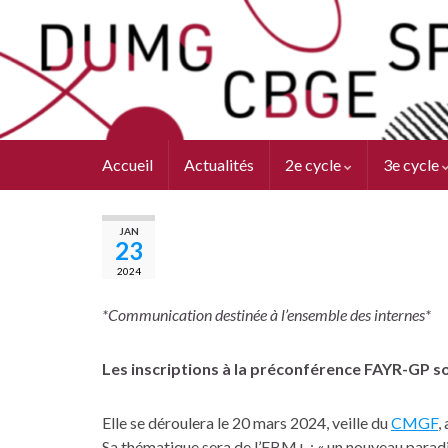
Accueil
Actualités
2e cycle
3e cycle
JAN
23
2024
*Communication destinée à l’ensemble des internes*
Les inscriptions à la préconférence FAYR-GP s
Elle se déroulera le 20 mars 2024, veille du
CMGF
,
Sa thématique sera de l’EBM+ : « un nouveau paradi